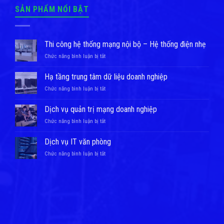
SẢN PHẨM NỔI BẬT
Thi công hệ thống mạng nội bộ – Hệ thống điện nhẹ
ở
Chức năng bình luận bị tắt
Thi
công
Hạ tầng trung tâm dữ liệu doanh nghiệp
hệ
ở
Chức năng bình luận bị tắt
thống
Hạ
mạng
tầng
nội
Dịch vụ quản trị mạng doanh nghiệp
trung
bộ
ở
Chức năng bình luận bị tắt
tâm
–
Dịch
dữ
Hệ
vụ
liệu
Dịch vụ IT văn phòng
thống
quản
doanh
điện
ở
Chức năng bình luận bị tắt
trị
nghiệp
nhẹ
Dịch
mạng
vụ
doanh
IT
nghiệp
văn
phòng