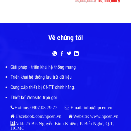
Original
Curren
39,000,000
₫
35,000,000
₫
price
price
was:
is:
39,000,000 ₫.
35,000
Về chúng tôi
Giải pháp - triển khai hệ thống mạng.
Triển khai hệ thống lưu trữ dữ liệu
Cung cấp thiết bị CNTT chính hãng.
Thiết kế Website trọn gói.
Hotline: 0907 08 79 77
Email: info@hpcen.vn
Facebook.com/hpcen.vn
Website:
www.hpcen.vn
Add: 25 Bis Nguyễn Bỉnh Khiêm, P. Bến Nghé, Q.1,
HCMC