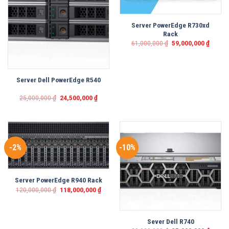
Server PowerEdge R730xd
Rack
Original
Curren
61,000,000
₫
59,000,000
₫
price
price
was:
is:
61,000,000 ₫.
59,000
Server Dell PowerEdge R540
Original
Current
25,000,000
₫
24,500,000
₫
price
price
was:
is:
25,000,000 ₫.
24,500,000 ₫.
-2%
-10%
Server PowerEdge R940 Rack
Original
Current
120,000,000
₫
118,000,000
₫
price
price
was:
is:
120,000,000 ₫.
118,000,000 ₫.
Sever Dell R740