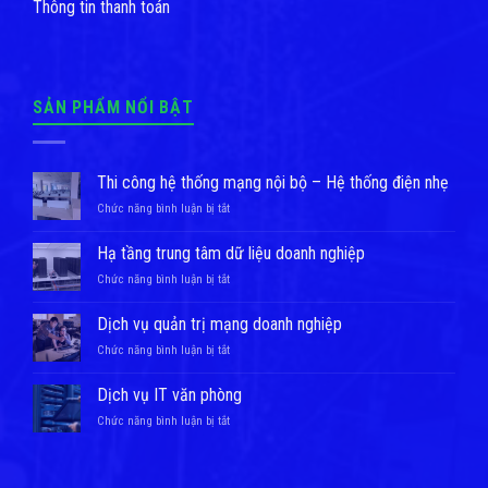
Thông tin thanh toán
SẢN PHẨM NỔI BẬT
Thi công hệ thống mạng nội bộ – Hệ thống điện nhẹ
ở
Chức năng bình luận bị tắt
Thi
công
Hạ tầng trung tâm dữ liệu doanh nghiệp
hệ
ở
Chức năng bình luận bị tắt
thống
Hạ
mạng
tầng
nội
Dịch vụ quản trị mạng doanh nghiệp
trung
bộ
ở
Chức năng bình luận bị tắt
tâm
–
Dịch
dữ
Hệ
vụ
liệu
Dịch vụ IT văn phòng
thống
quản
doanh
điện
ở
Chức năng bình luận bị tắt
trị
nghiệp
nhẹ
Dịch
mạng
vụ
doanh
IT
nghiệp