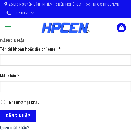
Skip
25 BIS NGUYỄN BỈNH KHIÊM, P. BẾN NGHÉ, Q.1
INFO@HPCEN.VN
to
0907 08 79 77
content
ĐĂNG NHẬP
Tên tài khoản hoặc địa chỉ email
*
Mật khẩu
*
Ghi nhớ mật khẩu
ĐĂNG NHẬP
Quên mật khẩu?