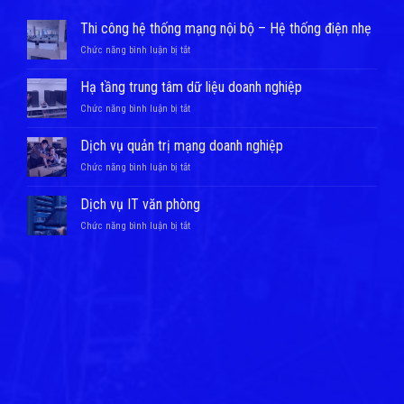
Thi công hệ thống mạng nội bộ – Hệ thống điện nhẹ
ở
Chức năng bình luận bị tắt
Thi
công
Hạ tầng trung tâm dữ liệu doanh nghiệp
hệ
ở
Chức năng bình luận bị tắt
thống
Hạ
mạng
tầng
nội
Dịch vụ quản trị mạng doanh nghiệp
trung
bộ
ở
Chức năng bình luận bị tắt
tâm
–
Dịch
dữ
Hệ
vụ
liệu
Dịch vụ IT văn phòng
thống
quản
doanh
điện
ở
Chức năng bình luận bị tắt
trị
nghiệp
nhẹ
Dịch
mạng
vụ
doanh
IT
nghiệp
văn
phòng