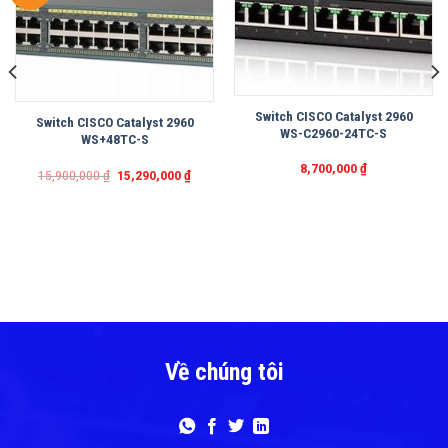
Switch CISCO Catalyst 2960
Switch CISCO Catalyst 2960
WS-C2960-24TC-S
WS+48TC-S
8,700,000
₫
Original
Current
15,900,000
₫
15,290,000
₫
price
price
was:
is:
15,900,000 ₫.
15,290,000 ₫.
t
000 ₫.
Về chúng tôi