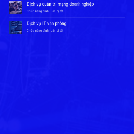
tầng
nội
Dịch vụ quản trị mạng doanh nghiệp
trung
bộ
ở
Chức năng bình luận bị tắt
tâm
–
Dịch
dữ
Hệ
vụ
liệu
Dịch vụ IT văn phòng
thống
quản
doanh
điện
ở
Chức năng bình luận bị tắt
trị
nghiệp
nhẹ
Dịch
mạng
vụ
doanh
IT
nghiệp
văn
phòng