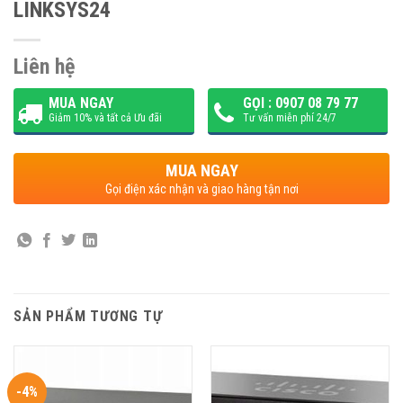
LINKSYS24
Liên hệ
MUA NGAY
GỌI : 0907 08 79 77
Giảm 10% và tất cả Ưu đãi
Tư vấn miễn phí 24/7
MUA NGAY
Gọi điện xác nhận và giao hàng tận nơi
SẢN PHẨM TƯƠNG TỰ
-4%