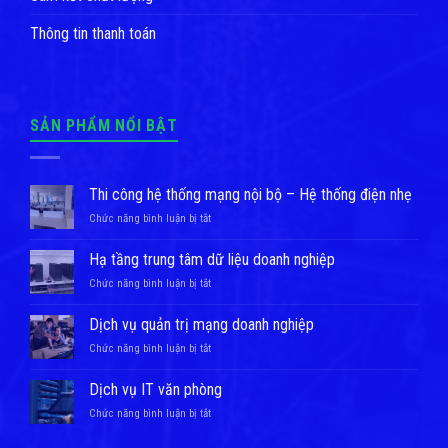
Thông tin thanh toán
SẢN PHẨM NỔI BẬT
Thi công hệ thống mạng nội bộ – Hệ thống điện nhẹ
ở
Chức năng bình luận bị tắt
Thi
công
Hạ tầng trung tâm dữ liệu doanh nghiệp
hệ
ở
Chức năng bình luận bị tắt
thống
Hạ
mạng
tầng
nội
Dịch vụ quản trị mạng doanh nghiệp
trung
bộ
ở
Chức năng bình luận bị tắt
tâm
–
Dịch
dữ
Hệ
vụ
liệu
Dịch vụ IT văn phòng
thống
quản
doanh
điện
ở
Chức năng bình luận bị tắt
trị
nghiệp
nhẹ
Dịch
mạng
vụ