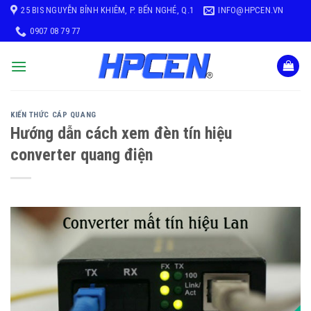
Skip
25 BIS NGUYỄN BỈNH KHIÊM, P. BẾN NGHÉ, Q.1
INFO@HPCEN.VN
to
0907 08 79 77
content
KIẾN THỨC CÁP QUANG
Hướng dẫn cách xem đèn tín hiệu
converter quang điện