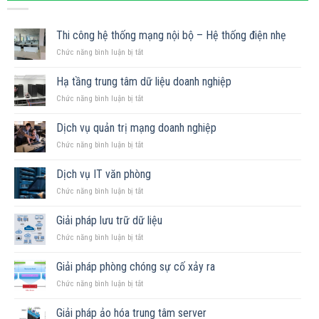
Thi công hệ thống mạng nội bộ – Hệ thống điện nhẹ
ở
Chức năng bình luận bị tắt
Thi
công
Hạ tầng trung tâm dữ liệu doanh nghiệp
hệ
ở
Chức năng bình luận bị tắt
thống
Hạ
mạng
tầng
nội
Dịch vụ quản trị mạng doanh nghiệp
trung
bộ
ở
Chức năng bình luận bị tắt
tâm
–
Dịch
dữ
Hệ
vụ
liệu
Dịch vụ IT văn phòng
thống
quản
doanh
điện
ở
Chức năng bình luận bị tắt
trị
nghiệp
nhẹ
Dịch
mạng
vụ
doanh
Giải pháp lưu trữ dữ liệu
IT
nghiệp
ở
Chức năng bình luận bị tắt
văn
Giải
phòng
pháp
Giải pháp phòng chóng sự cố xảy ra
lưu
ở
Chức năng bình luận bị tắt
trữ
Giải
dữ
pháp
liệu
Giải pháp ảo hóa trung tâm server