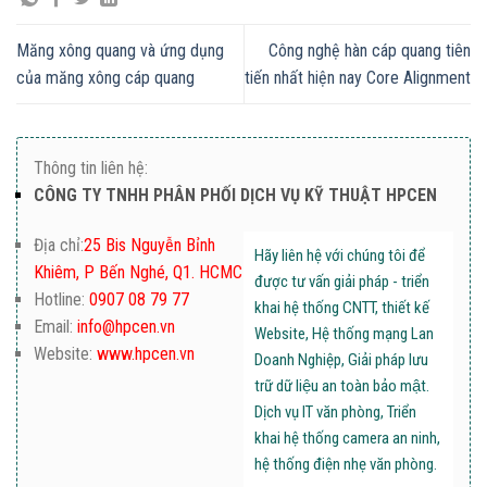
Măng xông quang và ứng dụng
Công nghệ hàn cáp quang tiên
của măng xông cáp quang
tiến nhất hiện nay Core Alignment
Thông tin liên hệ:
CÔNG TY TNHH PHÂN PHỐI DỊCH VỤ KỸ THUẬT HPCEN
Địa chỉ:
25 Bis Nguyễn Bỉnh
Hãy liên hệ với chúng tôi để
Khiêm, P Bến Nghé, Q1. HCMC
được tư vấn giải pháp - triển
Hotline:
0907 08 79 77
khai hệ thống CNTT, thiết kế
Email:
info@hpcen.vn
Website, Hệ thống mạng Lan
Website:
www.hpcen.vn
Doanh Nghiệp, Giải pháp lưu
trữ dữ liệu an toàn bảo mật.
Dịch vụ IT văn phòng, Triển
khai hệ thống camera an ninh,
hệ thống điện nhẹ văn phòng.