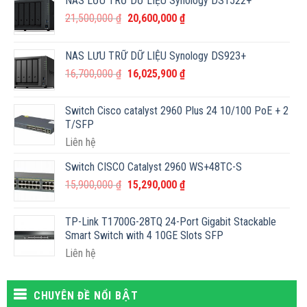
NAS LƯU TRỮ DỮ LIỆU Synology DS1522+
Original
Current
21,500,000
₫
20,600,000
₫
price
price
was:
is:
NAS LƯU TRỮ DỮ LIỆU Synology DS923+
21,500,000 ₫.
20,600,000 ₫.
Original
Current
16,700,000
₫
16,025,900
₫
price
price
was:
is:
Switch Cisco catalyst 2960 Plus 24 10/100 PoE + 2
16,700,000 ₫.
16,025,900 ₫.
T/SFP
Liên hệ
Switch CISCO Catalyst 2960 WS+48TC-S
Original
Current
15,900,000
₫
15,290,000
₫
price
price
was:
is:
TP-Link T1700G-28TQ 24-Port Gigabit Stackable
15,900,000 ₫.
15,290,000 ₫.
Smart Switch with 4 10GE Slots SFP
Liên hệ
CHUYÊN ĐỀ NỔI BẬT